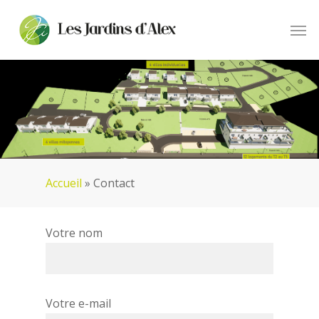
Skip
Men
to
main
content
Accueil
»
Contact
Votre nom
Votre e-mail